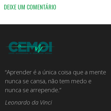
DEIXE UM COMENTÁRIO
“Aprender é a única coisa que a mente
nunca se cansa, não tem medo e
nunca se arrepende.”
Leonardo da Vinci