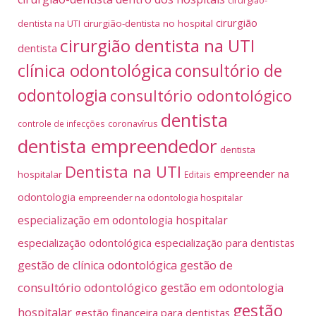
cirurgião
dentista na UTI
cirurgião-dentista no hospital
cirurgião dentista na UTI
dentista
clínica odontológica
consultório de
odontologia
consultório odontológico
dentista
coronavírus
controle de infecções
dentista empreendedor
dentista
Dentista na UTI
empreender na
hospitalar
Editais
odontologia
empreender na odontologia hospitalar
especialização em odontologia hospitalar
especialização odontológica
especialização para dentistas
gestão de
gestão de clínica odontológica
consultório odontológico
gestão em odontologia
gestão
hospitalar
gestão financeira para dentistas