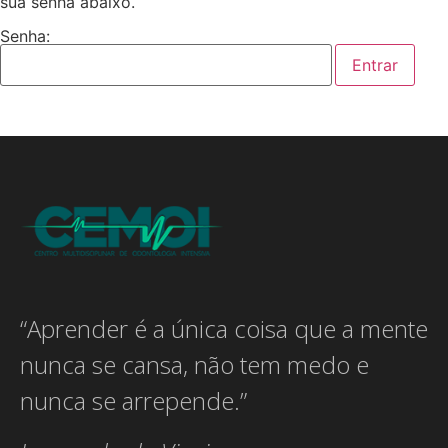
sua senha abaixo.
Senha:
“Aprender é a única coisa que a mente
nunca se cansa, não tem medo e
nunca se arrepende.”