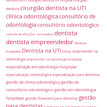
dentista na UTI
cirurgião-dentista no hospital
cirurgião dentista na UTI
dentista
clínica odontológica
consultório de
odontologia
consultório odontológico
dentista
coronavírus
controle de infecções
dentista empreendedor
dentista
Dentista na UTI
empreender na
hospitalar
Editais
odontologia
empreender na odontologia hospitalar
especialização em odontologia hospitalar
especialização odontológica
especialização para dentistas
gestão de
gestão de clínica odontológica
consultório odontológico
gestão em odontologia
gestão
hospitalar
gestão financeira para dentistas
para dentistas
habilitação em odontologia hospitalar